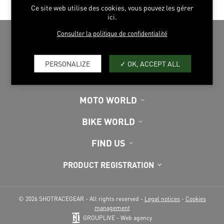
Ce site web utilise des cookies, vous pouvez les gérer
ici.
Consulter la politique de confidentialité
PERSONALIZE
OK, ACCEPT ALL
EXPLORE
MOTO WORLD
BIKE WORLD
FIND US
PRODUCT REGISTRATION
© 2026 SHOTRACEGEAR - All rights reserved -
Legal notices
-
Cookies
management
GROUPLIVE - Web agency