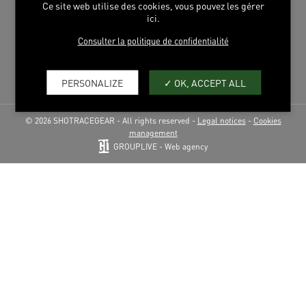
Ce site web utilise des cookies, vous pouvez les gérer
BIKE WORLD
ici.
Consulter la politique de confidentialité
FIND US
PRODUCT REGISTRATION
PERSONALIZE
OK, ACCEPT ALL
© 2026 SHOTRACEGEAR - All rights reserved -
Legal notices
-
Cookies
management
GROUPLIVE - Web agency