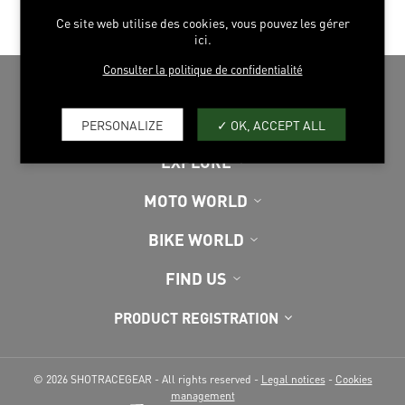
COMFORT
Ce site web utilise des cookies, vous pouvez les gérer
ici.
Consulter la politique de confidentialité
PERSONALIZE
OK, ACCEPT ALL
EXPLORE
MOTO WORLD
BIKE WORLD
FIND US
PRODUCT REGISTRATION
© 2026 SHOTRACEGEAR - All rights reserved -
Legal notices
-
Cookies
management