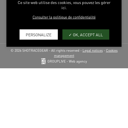
Ce site web utilise des cookies, vous pouvez les gérer
BIKE WORLD
ici.
Consulter la politique de confidentialité
FIND US
PRODUCT REGISTRATION
PERSONALIZE
OK, ACCEPT ALL
© 2026 SHOTRACEGEAR - All rights reserved -
Legal notices
-
Cookies
management
GROUPLIVE - Web agency