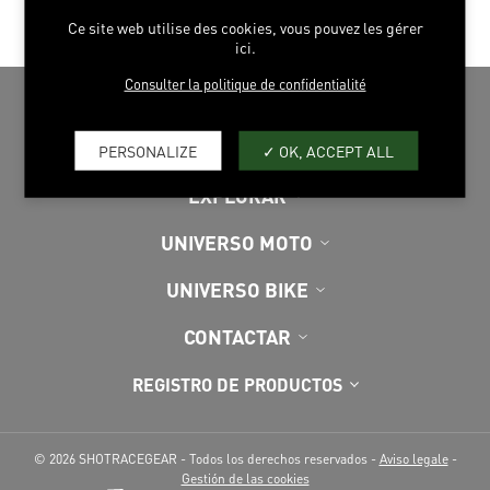
CONFORT
Ce site web utilise des cookies, vous pouvez les gérer
ici.
Consulter la politique de confidentialité
PERSONALIZE
OK, ACCEPT ALL
EXPLORAR
UNIVERSO MOTO
UNIVERSO BIKE
CONTACTAR
REGISTRO DE PRODUCTOS
© 2026 SHOTRACEGEAR - Todos los derechos reservados -
Aviso legale
-
Gestión de las cookies