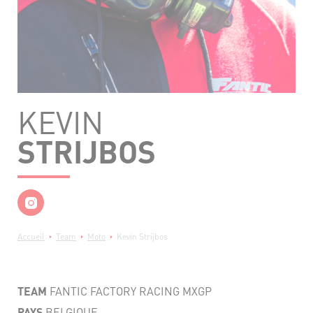
KEVIN
STRIJBOS
Fil
Accueil
Team
Moto
Kevin Strijbos
d'Ariane
TEAM
FANTIC FACTORY RACING MXGP
PAYS
BELGIQUE