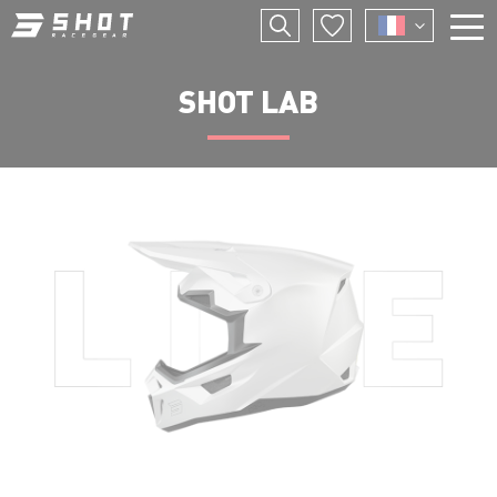
Aller
F
au
contenu
principal
E
SHOT LAB
I
P