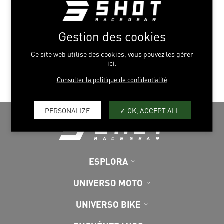
Gestion des cookies
AGGIUNGI ALLA LISTA DEI DESIDERI
Ce site web utilise des cookies, vous pouvez les gérer
ici.
Consulter la politique de confidentialité
PERSONALIZE
OK, ACCEPT ALL
ESPLORA
UNIVERSO MOTO
UNIVERSO BIKE