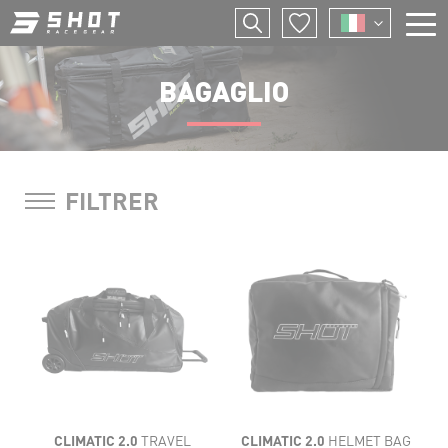
Salta
I
al
contenuto
F
principale
BAGAGLIO
E
P
FILTRER
CLIMATIC 2.0
TRAVEL
CLIMATIC 2.0
HELMET BAG