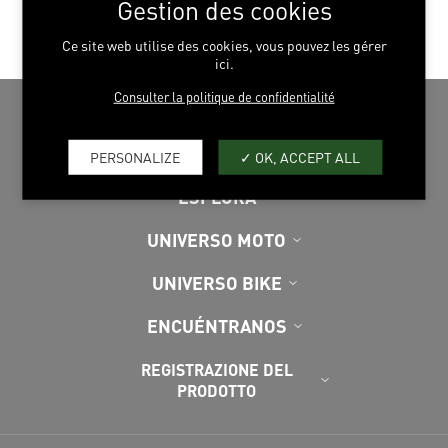
Gestion des cookies
BLACK
Ce site web utilise des cookies, vous pouvez les gérer
ici.
Consulter la politique de confidentialité
PERSONALIZE
OK, ACCEPT ALL
ESPLORA
UNIVERSO MOTO
UNIVERSO BIKE
ENCUÉNTRANOS
REGISTRAZIONE DEL
PRODOTTO