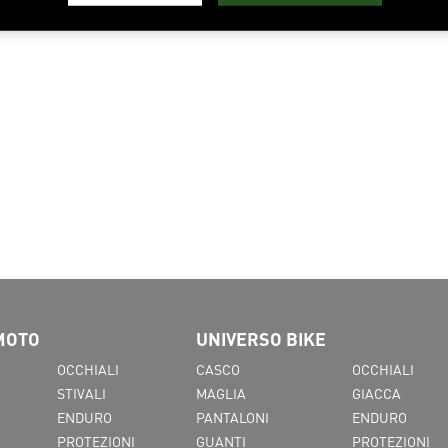
MOTO
UNIVERSO BIKE
OCCHIALI
CASCO
OCCHIALI
STIVALI
MAGLIA
GIACCA
ENDURO
PANTALONI
ENDURO
PROTEZIONI
GUANTI
PROTEZIONI