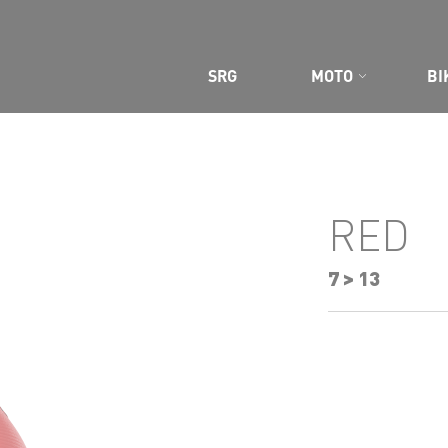
SRG
MOTO
BI
RED
7 > 13