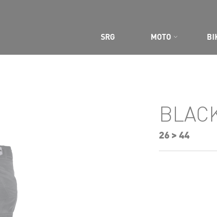
SRG
MOTO
BI
BLAC
26 > 44