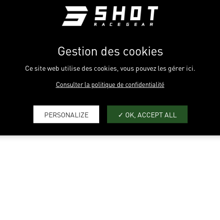
LIGEREZA
EREZA
FLEXIBILIDAD
BILIDAD
Gestion des cookies
VENTILACIÓN
ILACIÓN
Ce site web utilise des cookies, vous pouvez les gérer ici.
RESISTENCIA
STENCIA
Consulter la politique de confidentialité
CONFORT
NFORT
ROGUE REVOLT 2.0
NEON
ROGUE REVOLT 2
PERSONALIZE
OK, ACCEPT ALL
YELLOW