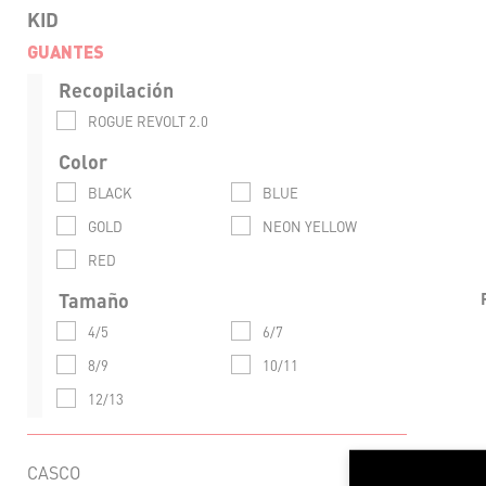
KID
GUANTES
LIG
Recopilación
ROGUE REVOLT 2.0
FLEXI
Color
VENT
BLACK
BLUE
RESI
GOLD
NEON YELLOW
CO
RED
Tamaño
4/5
6/7
8/9
10/11
12/13
CASCO