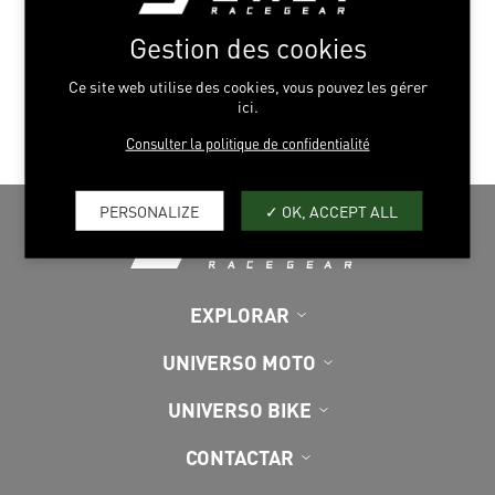
Gestion des cookies
INCORPORACIÓN SELECCIÓN
Ce site web utilise des cookies, vous pouvez les gérer
ici.
Consulter la politique de confidentialité
PERSONALIZE
OK, ACCEPT ALL
EXPLORAR
UNIVERSO MOTO
UNIVERSO BIKE
CONTACTAR