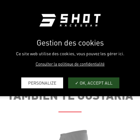
Gestion des cookies
Ce site web utilise des cookies, vous pouvez les gérer ici.
Consulter la politique de confidentialité
TALLA US
18
20
PERSONALIZE
OK, ACCEPT ALL
TAMBIÉN TE GUSTARÍA
TALLA IT
36
38
TALLA FR
4-5
6-7
CINTURA (CM)
56
58
 LA PIERNA (CM)
71.5
74