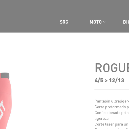
SRG
MOTO
BI
ROGU
4/5 > 12/13
Pantalón ultraligero
Corte preformado pa
Confeccionado princ
ligereza
Corte láser para un