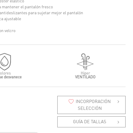
éster elástico
a mantener el pantalón fresco
antideslizantes para sujetar mejor el pantalón
ca ajustable
on velcro
colores
Hiper
se desvanece
VENTILADO
INCORPORACIÓN
SELECCIÓN
GUÍA DE TALLAS