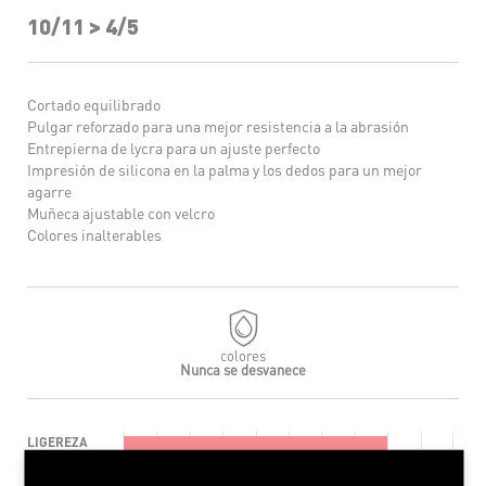
10/11 > 4/5
Cortado equilibrado
Pulgar reforzado para una mejor resistencia a la abrasión
Entrepierna de lycra para un ajuste perfecto
Impresión de silicona en la palma y los dedos para un mejor
agarre
Muñeca ajustable con velcro
Colores inalterables
colores
Nunca se desvanece
LIGEREZA
FLEXIBILIDAD