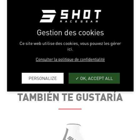
VENTILACIÓN
RESISTENCIA
CONFORT
0
1
2
3
4
5
6
7
8
9
10
Gestion des cookies
INCORPORACIÓN SELECCIÓN
Ce site web utilise des cookies, vous pouvez les gérer
ici.
GUÍA DE TALLAS
Consulter la politique de confidentialité
TALLA US
YXS
YS
PERSONALIZE
OK, ACCEPT ALL
TALLA FR
4-5
6-7
TAMBIÉN TE GUSTARÍA
LARGO (cm)
17.5
18
CHO DE LA PALMA DE LA MANO (cm)
7.5
8
LIGEREZA