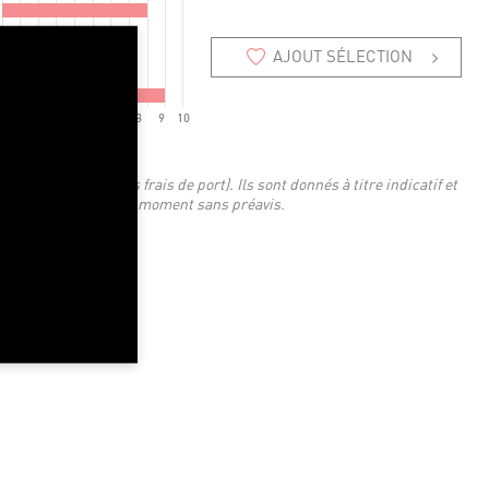
AJOUT SÉLECTION
2
3
4
5
6
7
8
9
10
 TTC en euros (hors frais de port). Ils sont donnés à titre indicatif et
'être modifiés à tout moment sans préavis.