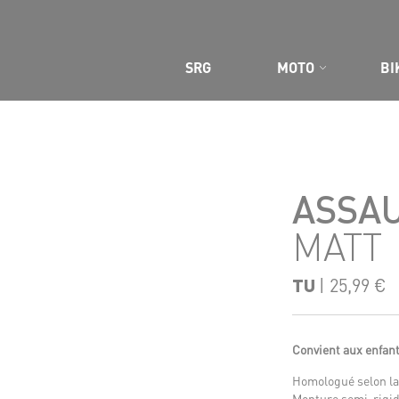
 SITE
SRG
MOTO
BI
ASSAU
MATT
TU
| 25,99 €
Convient aux enfant
Homologué selon l
Monture semi-rigi