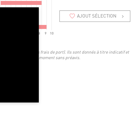
AJOUT SÉLECTION
2
3
4
5
6
7
8
9
10
 TTC en euros (hors frais de port). Ils sont donnés à titre indicatif et
'être modifiés à tout moment sans préavis.