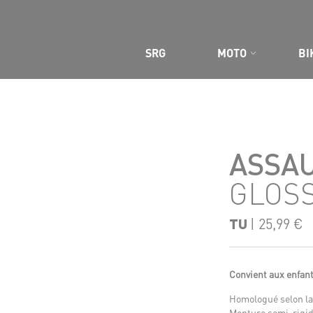
 SITE
SRG
MOTO
BI
ASSAU
GLOS
TU
| 25,99 €
Convient aux enfant
Homologué selon l
Monture semi-rigi