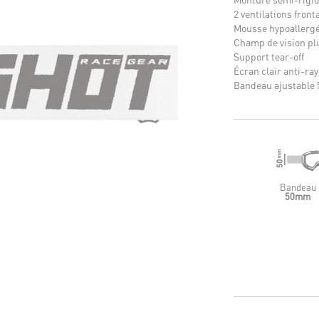
2 ventilations front
Mousse hypoallergé
Champ de vision pl
Support tear-off
Écran clair anti-ray
Bandeau ajustable 
Bandeau
50mm