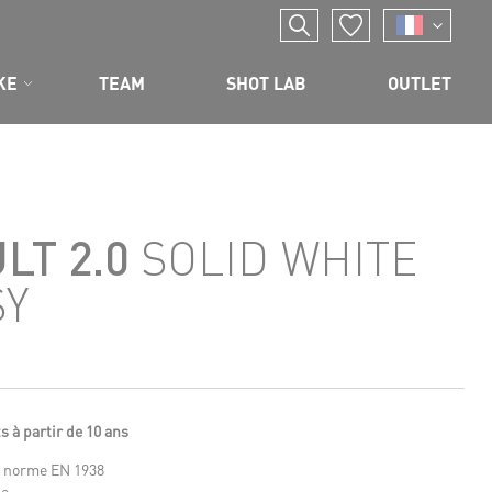
KE
TEAM
SHOT LAB
OUTLET
LT 2.0
SOLID WHITE
SY
s à partir de 10 ans
a norme EN 1938
de