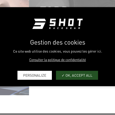
TODD
KELLET
Gestion des cookies
Fil
Accueil
Team
Moto
Todd Kellet
d'Ariane
Ce site web utilise des cookies, vous pouvez les gérer ici.
Consulter la politique de confidentialité
NOS RIDERS
PERSONALIZE
OK, ACCEPT ALL