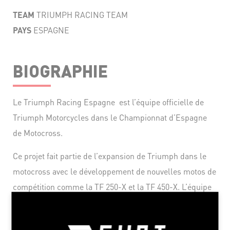
TEAM
TRIUMPH RACING TEAM
PAYS
ESPAGNE
BIOGRAPHIE
Le Triumph Racing Espagne est l’équipe officielle de
Triumph Motorcycles dans le Championnat d’Espagne
de Motocross.
Ce projet fait partie de l’expansion de Triumph dans le
motocross avec le développement de nouvelles motos de
compétition comme la TF 250-X et la TF 450-X. L’équipe
bénéficie du soutien technique de la marque et de
l’expérience d'iván Cervantes, ancien champion du