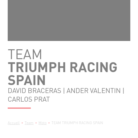
TEAM
TRIUMPH RACING
SPAIN
DAVID BRACERAS | ANDER VALENTIN |
CARLOS PRAT
Fil
Accueil
Team
Moto
TEAM TRIUMPH RACING SPAIN
d'Ariane