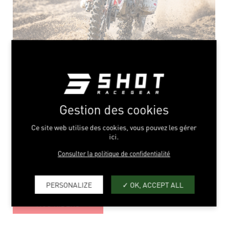
MAXIME
SOT
Gestion des cookies
Ce site web utilise des cookies, vous pouvez les gérer
ici.
Fil
Accueil
Team
Moto
Maxime Sot
Consulter la politique de confidentialité
d'Ariane
PERSONALIZE
OK, ACCEPT ALL
NOS RIDERS