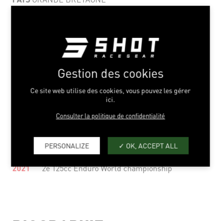
NAISSANCE
16/01/2001
MOTO
BETA
CATÉGORIE
J1 - ENDUROGP
Gestion des cookies
PALMARES
Ce site web utilise des cookies, vous pouvez les gérer
ici.
2023
4e Junior Enduro World championship
Consulter la politique de confidentialité
2022
1e 125cc Enduro World championship
PERSONALIZE
OK, ACCEPT ALL
2022
8e ISDE Junior with Team GB
2021
2e 125cc Enduro World championship