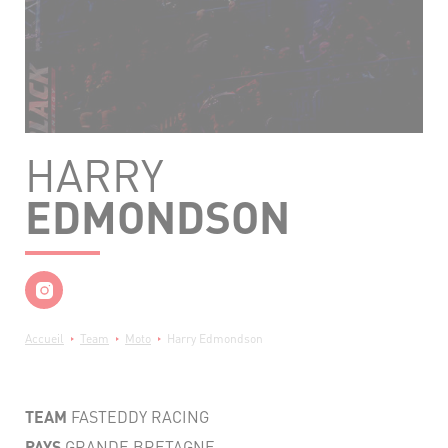
HARRY
EDMONDSON
Fil
Accueil
Team
Moto
Harry Edmondson
d'Ariane
TEAM
FASTEDDY RACING
PAYS
GRANDE BRETAGNE