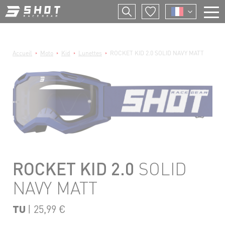
Aller
F
au
contenu
principal
E
Fil
Accueil
Moto
Kid
Lunettes
ROCKET KID 2.0 SOLID NAVY MATT
I
d'Ariane
P
ROCKET KID 2.0
SOLID
NAVY MATT
TU
| 25,99 €