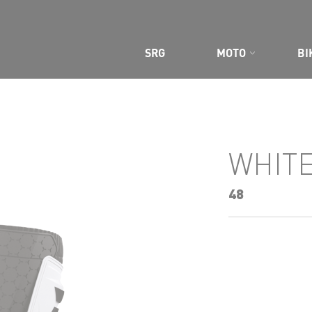
SRG
MOTO
BI
 SITE
WHIT
48