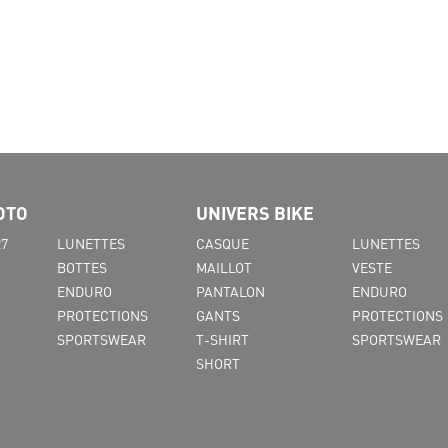
31.5-33.5
34-35.5
36-37
OTO
UNIVERS BIKE
27
LUNETTES
CASQUE
LUNETTES
BOTTES
MAILLOT
VESTE
ENDURO
PANTALON
ENDURO
PROTECTIONS
GANTS
PROTECTIONS
SPORTSWEAR
T-SHIRT
SPORTSWEAR
SHORT