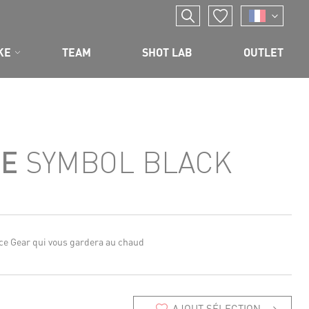
KE
TEAM
SHOT LAB
OUTLET
IE
SYMBOL BLACK
e Gear qui vous gardera au chaud
AJOUT SÉLECTION