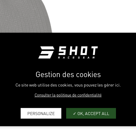
Nos prix s'entendent
sont susceptibles d
S
M
L
80-88
89-97
98-106
Gestion des cookies
31.5-34.5
35-38
38.5-41.5
Ce site web utilise des cookies, vous pouvez les gérer ici.
Consulter la politique de confidentialité
PERSONALIZE
OK, ACCEPT ALL
XS
S
M
80-86
87-90
91-94