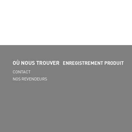
37.5-38.5
39-40.5
41-43
OÙ NOUS TROUVER
ENREGISTREMENT PRODUIT
CONTACT
NOS REVENDEURS