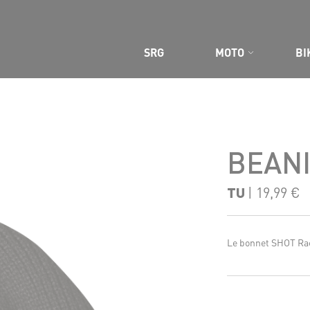
SRG
MOTO
BI
 SITE
BEAN
TU
| 19,99 €
Le bonnet SHOT Rac