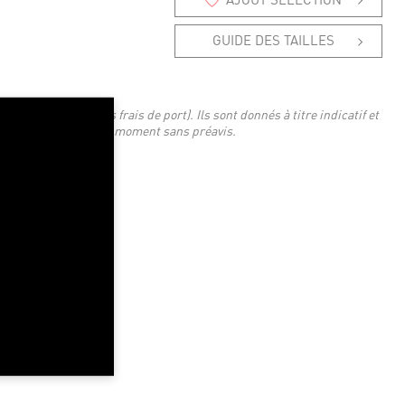
GUIDE DES TAILLES
 TTC en euros (hors frais de port). Ils sont donnés à titre indicatif et
'être modifiés à tout moment sans préavis.
XL
2XL
3XL
107-115
116-124
125-133
42-45
45.5-49
49-52
L
XL
2XL
95-98
99-103
104-110