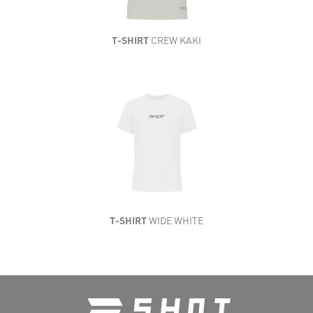
TAILLE
XS/S
M/L
T-SHIRT
CREW KAKI
NGUEUR DE CUISSE (cm)
42-48
49-55
ONGUEUR DE TIBIA (cm)
28-33
34-39
T-SHIRT
WIDE WHITE