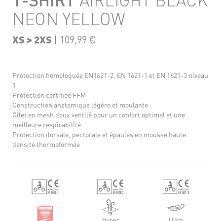
NEON YELLOW
XS > 2XS
| 109,99 €
Protection homologuée EN1621-2, EN 1621-1 et EN 1621-3 niveau
1
Protection certifiée FFM
TAILLE
XXS
X
Construction anatomique légère et moulante
Gilet en mesh doux ventilé pour un confort optimal et une
NGUEUR DE MANCHE (cm)
73-75
74-
meilleure respirabilité
Protection dorsale, pectorale et épaules en mousse haute
TOUR DE POITRINE (cm)
70-74
75
densité thermoformée
Hyper
Ultra