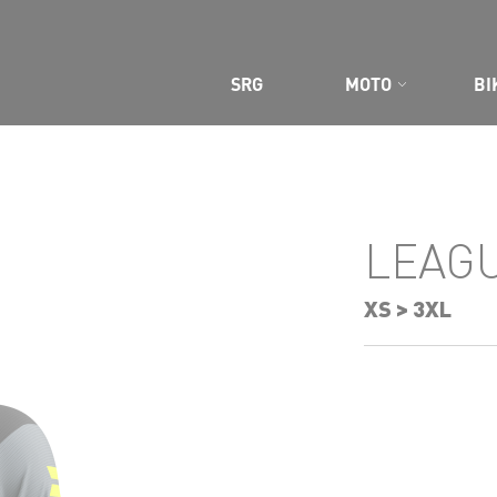
SRG
MOTO
BI
 SITE
LEAG
XS > 3XL