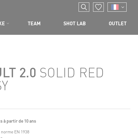
KE
TEAM
SHOT LAB
OUTLET
LT 2.0
SOLID RED
SY
s à partir de 10 ans
a norme EN 1938
de