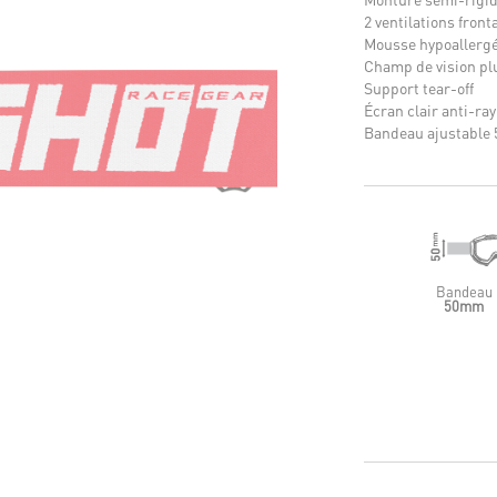
2 ventilations front
Mousse hypoallergé
Champ de vision pl
Support tear-off
Écran clair anti-ray
Bandeau ajustable 
Bandeau
50mm