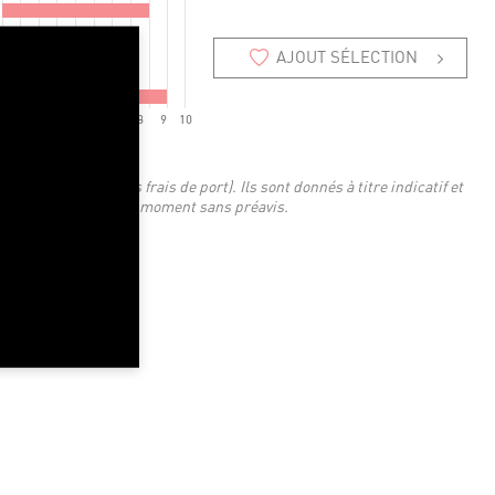
AJOUT SÉLECTION
2
3
4
5
6
7
8
9
10
 TTC en euros (hors frais de port). Ils sont donnés à titre indicatif et
'être modifiés à tout moment sans préavis.