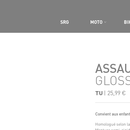
 SITE
SRG
MOTO
BI
ASSAU
GLOS
TU
| 25,99 €
Convient aux enfant
Homologué selon l
Monture semi-rigi