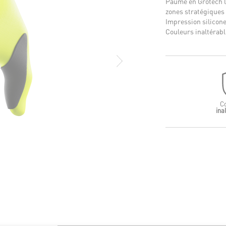
Paume en Grotech lé
zones stratégiques
Impression silicone
Couleurs inaltérabl
C
ina