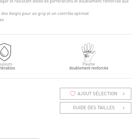
ger et résistant dotée de perforations et doublement renforcée aux
 des doigts pour un grip et un contrôle optimal
es
ouleurs
Paume
ltérables
doublement renforcée
AJOUT SÉLECTION
GUIDE DES TAILLES