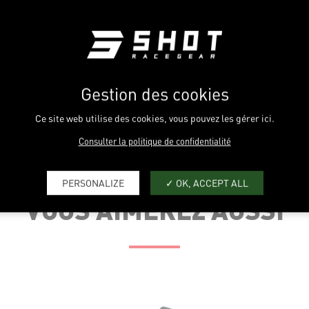
Gestion des cookies
Ce site web utilise des cookies, vous pouvez les gérer ici.
Consulter la politique de confidentialité
PERSONALIZE
OK, ACCEPT ALL
TAILLE US
XXS
XS
S
VOUS AIMEREZ AUSSI
TAILLE FR
6
7
8
GUEUR (cm)
16.5
17
18
PAUME (cm)
6
7
8