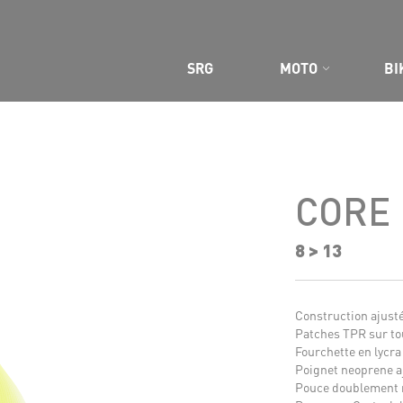
 SITE
SRG
MOTO
BI
CORE
8 > 13
Construction ajusté
Patches TPR sur tou
Fourchette en lycra
Poignet neoprene a
Pouce doublement 