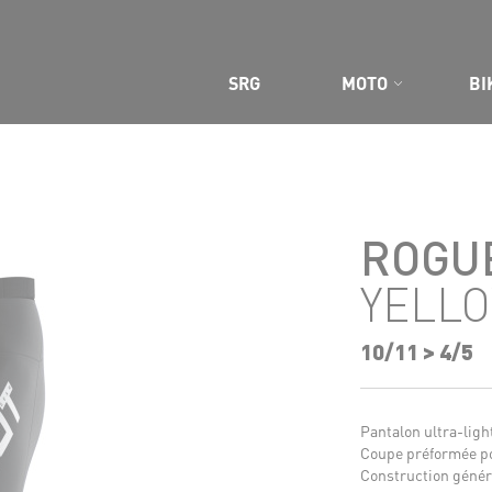
 SITE
SRG
MOTO
BI
ROGU
YELL
10/11 > 4/5
Pantalon ultra-light
Coupe préformée po
Construction généra