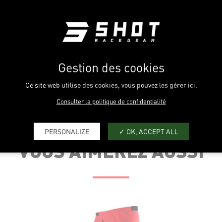
Gestion des cookies
Ce site web utilise des cookies, vous pouvez les gérer ici.
Consulter la politique de confidentialité
TAILLE US
18
20
PERSONALIZE
OK, ACCEPT ALL
VOUS AIMEREZ AUSSI
TAILLE IT
36
38
TAILLE FR
4-5
6-7
 CEINTURE (CM)
56
58
 DE JAMBE (CM)
71.5
74