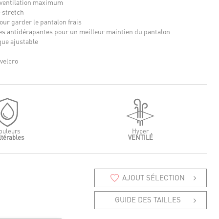
 ventilation maximum
-stretch
our garder le pantalon frais
es antidérapantes pour un meilleur maintien du pantalon
ue ajustable
 velcro
ouleurs
Hyper
ltérables
VENTILÉ
AJOUT SÉLECTION
GUIDE DES TAILLES