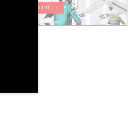
ONNALISER CE MAILLOT
YM
YL
YXL
8-9
10-11
12-13
65-69
70-74
75-80