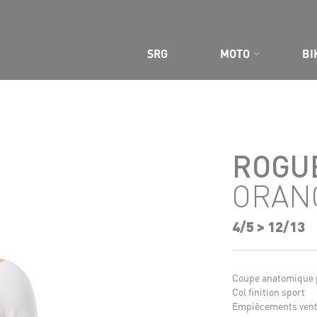
 SITE
SRG
MOTO
BI
ROGUE
ORAN
4/5 > 12/13
Coupe anatomique 
Col finition sport
Empiècements venti