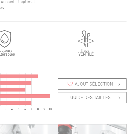
r un confort optimal
es
ouleurs
Hyper
ltérables
VENTILÉ
AJOUT SÉLECTION
GUIDE DES TAILLES
2
3
4
5
6
7
8
9
10