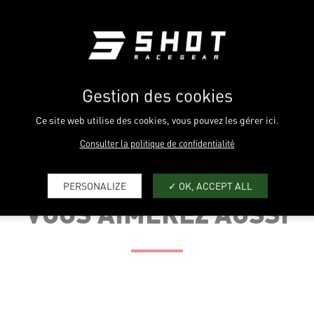
PERS
Gestion des cookies
Ce site web utilise des cookies, vous pouvez les gérer ici.
Consulter la politique de confidentialité
TAILLE US
YXS
YS
PERSONALIZE
OK, ACCEPT ALL
VOUS AIMEREZ AUSSI
TAILLE FR
4-5
6-7
TRINE (cm)
55-59
60-64