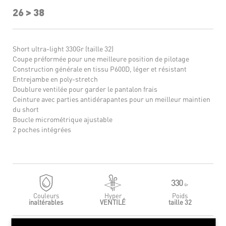
26 > 38
Short ultra-light 330Gr (taille 32)
Coupe préformée pour une meilleure position de pilotage
Construction générale en tissu P600D, léger et résistant
Entrejambe en poly-stretch
Doublure ventilée pour garder le pantalon frais
Ceinture avec parties antidérapantes pour un meilleur maintien
du short
Boucle micrométrique ajustable
2 poches intégrées
Couleurs
Hyper
Poids
inaltérables
VENTILÉ
taille 32